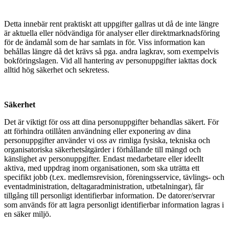
Detta innebär rent praktiskt att uppgifter gallras ut då de inte längre
är aktuella eller nödvändiga för analyser eller direktmarknadsföring
för de ändamål som de har samlats in för. Viss information kan
behållas längre då det krävs så pga. andra lagkrav, som exempelvis
bokföringslagen. Vid all hantering av personuppgifter iakttas dock
alltid hög säkerhet och sekretess.
Säkerhet
Det är viktigt för oss att dina personuppgifter behandlas säkert. För
att förhindra otillåten användning eller exponering av dina
personuppgifter använder vi oss av rimliga fysiska, tekniska och
organisatoriska säkerhetsåtgärder i förhållande till mängd och
känslighet av personuppgifter. Endast medarbetare eller ideellt
aktiva, med uppdrag inom organisationen, som ska uträtta ett
specifikt jobb (t.ex. medlemsrevision, föreningsservice, tävlings- och
eventadministration, deltagaradministration, utbetalningar), får
tillgång till personligt identifierbar information. De datorer/servrar
som används för att lagra personligt identifierbar information lagras i
en säker miljö.