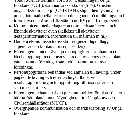
Youth Science Seminar (SIYSS), Utställningen Unga
Forskare (UUF), sommarforskarskolor (SFS), Gnistan –
ungas idéer om energi (GNISTAN), stipendieutlysningar och
priser, internationella resor och deltagande på utbildningar och
forum, events så som Riksstämman (RS) och Kongressen).
Kommunicera med deltagare genom verksamheterna och
löpande aktiviteter ovan (kallelser till aktiviteter,
deltagarinformation, information till målsmän m.m.)
Hantera ekonomiska transaktioner (personliga utlägg,
stipendier och kontanta priser, arvoden).
Föreningen hanterar även personuppgifter i samband med
ideella uppdrag, medlemsrevision och medlemsservice bland
våra anslutna föreningar samt vid anslutning av nya
föreningar.
Personuppgifterna behandlas vid anmälan till tävling, under
pågående tävling och efter tävlingstillfället vid
resultatrapportering och rapportering till finansiärer och
samarbetspartners.
Föreningen behandlar även personuppgifter för att ansöka om
bidrag från bland annat Myndigheten för Ungdoms- och
Civilsamhällsfrågor (MUCF).
Övergripande kommunikation och marknadsföring av Unga
Forskare.