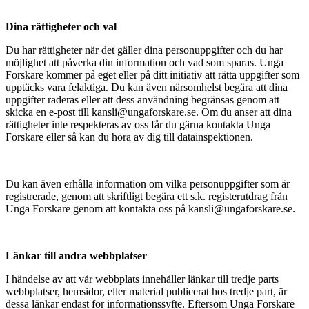
Dina rättigheter och val
Du har rättigheter när det gäller dina personuppgifter och du har
möjlighet att påverka din information och vad som sparas. Unga
Forskare kommer på eget eller på ditt initiativ att rätta uppgifter som
upptäcks vara felaktiga. Du kan även närsomhelst begära att dina
uppgifter raderas eller att dess användning begränsas genom att
skicka en e-post till kansli@ungaforskare.se. Om du anser att dina
rättigheter inte respekteras av oss får du gärna kontakta Unga
Forskare eller så kan du höra av dig till datainspektionen.
Du kan även erhålla information om vilka personuppgifter som är
registrerade, genom att skriftligt begära ett s.k. registerutdrag från
Unga Forskare genom att kontakta oss på kansli@ungaforskare.se.
Länkar till andra webbplatser
I händelse av att vår webbplats innehåller länkar till tredje parts
webbplatser, hemsidor, eller material publicerat hos tredje part, är
dessa länkar endast för informationssyfte. Eftersom Unga Forskare