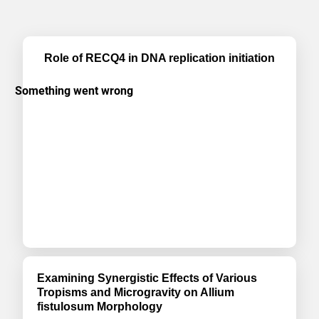
arrived at concerning the structure and content of the
reports they read. Based on these conclusions, the
groups should then discuss what they consider to be
useful/less-useful approaches to writing
Role of RECQ4 in DNA replication initiation
reports(approx. 15 min.). Following these discussions,
you can pose open-ended questions to the whole
class about what conclusions the groups arrived at, so
that each group can learn from the others (approx. 15
min.). Note that the different parts of this exercise can
be divided across more than one lesson to suit the
class’s schedule, or be given as homework
assignments
Examining Synergistic Effects of Various
Tropisms and Microgravity on Allium
fistulosum Morphology