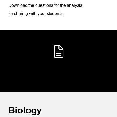
Download the questions for the analysis
How is the research problem answered?
for sharing with your students.
Do the results support the conclusions?
Are any proposals for future, related research
projects presented?
How is the text written? (formal conventions,
first-person/other point of view,
grammatical tense, etc.)
What is good about the text?
How could the text be improved?
References
REPORTS
Which referencing style is used for citations in
the body of the text?
How are different types of references cited in the
reference list? (books,
scientific articles, online sources, etc.)
Which referencing system has the author used?
Biology
Next, allow the students to discuss in groups of
around five people what conclusions they have