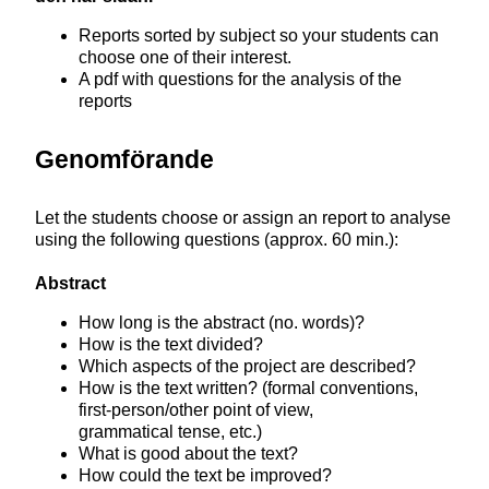
kombinationer. Till exempel debatter,
föreläsningar, avtalstexter och texter som
Reports sorted by subject so your students can
används inom högre studier.
choose one of their interest.
Strategier för att överblicka och strukturera
A pdf with questions for the analysis of the
innehåll från större textmängder eller längre
reports
sekvenser av talat språk, till exempel genom att
sortera, visualisera, sammanfatta och identifiera
Genomförande
det bärande innehållet.
Produktion och interaktion
Let the students choose or assign an report to analyse
Muntlig och skriftlig produktion och interaktion
using the following questions (approx. 60 min.):
med olika syften, där eleverna resonerar utifrån
olika perspektiv, argumenterar, utreder, ansöker
Abstract
och förhandlar.
How long is the abstract (no. words)?
How is the text divided?
Which aspects of the project are described?
How is the text written? (formal conventions,
first-person/other point of view,
grammatical tense, etc.)
What is good about the text?
How could the text be improved?