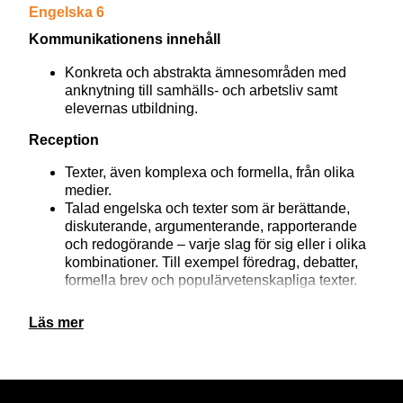
Engelska 6
Kommunikationens innehåll
Konkreta och abstrakta ämnesområden med
anknytning till samhälls- och arbetsliv samt
elevernas utbildning.
Reception
Texter, även komplexa och formella, från olika
medier.
Talad engelska och texter som är berättande,
diskuterande, argumenterande, rapporterande
och redogörande – varje slag för sig eller i olika
kombinationer. Till exempel föredrag, debatter,
formella brev och populärvetenskapliga texter.
Produktion och interaktion
Läs mer
Muntlig och skriftlig produktion och interaktion
med olika syften, där eleverna resonerar,
argumenterar, ansöker, återger och
sammanfattar.