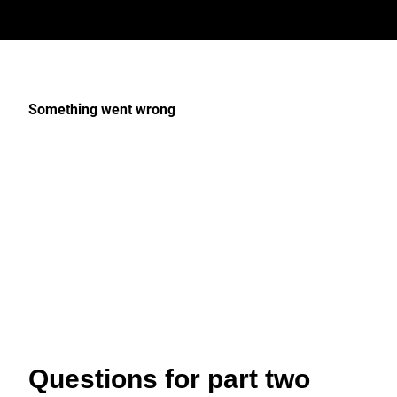
Method and materials
How is the method used presented?
How are the materials used presented?
How is the text written? (formal conventions,
first-person/other point of view,
grammatical tense, etc.)
What is good about the text?
How could the text be improved?
Results
How are the results presented?
(tables/diagrams/images, etc.)
Could the results be presented in another way?
How are the captions for figures and tables
written?
How is the text written? (formal conventions,
first-person/other point of view,
grammatical tense, etc.)
What is good about the text?
How could the text be improved?
Questions for part two
Discussion and conclusion