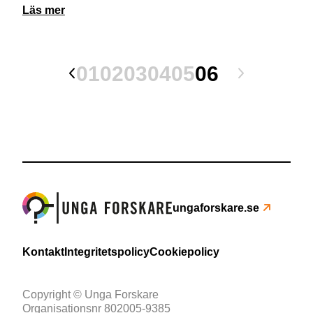
Läs mer
01
02
03
04
05
06
ungaforskare.se
Kontakt
Integritetspolicy
Cookiepolicy
Copyright © Unga Forskare
Organisationsnr 802005-9385