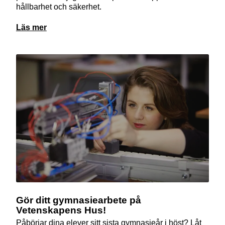
hållbarhet och säkerhet.
Läs mer
Gör ditt gymnasiearbete på
Vetenskapens Hus!
Påbörjar dina elever sitt sista gymnasieår i höst? Låt