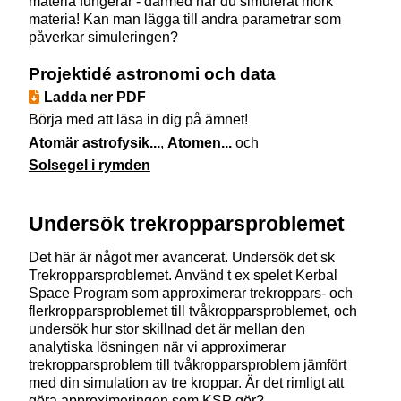
materia fungerar - därmed har du simulerat mörk
materia! Kan man lägga till andra parametrar som
påverkar simuleringen?
Projektidé astronomi och data
Ladda ner PDF
Börja med att läsa in dig på ämnet!
Atomär astrofysik...
,
Atomen...
och
Solsegel i rymden
Undersök trekropparsproblemet
Det här är något mer avancerat. Undersök det sk
Trekropparsproblemet. Använd t ex spelet Kerbal
Space Program som approximerar trekroppars- och
flerkropparsproblemet till tvåkropparsproblemet, och
undersök hur stor skillnad det är mellan den
analytiska lösningen när vi approximerar
trekropparsproblem till tvåkropparsproblem jämfört
med din simulation av tre kroppar. Är det rimligt att
göra approximeringen som KSP gör?